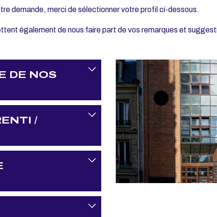
votre demande, merci de sélectionner votre profil ci-dessous.
tent également de nous faire part de vos remarques et suggestio
Voir
E DE NOS
Voir
ENTI /
Voir
E
Voir