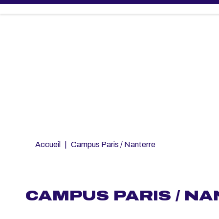
Aller
au
contenu
principal
Fil
Accueil
Campus Paris / Nanterre
d'Ariane
CAMPUS PARIS / N