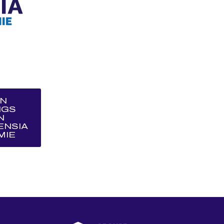
ON
IGS
N
GENSIA
MIE